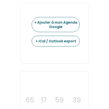
+ Ajouter à mon Agenda
Google
+ iCal / Outlook export
65
17
59
38