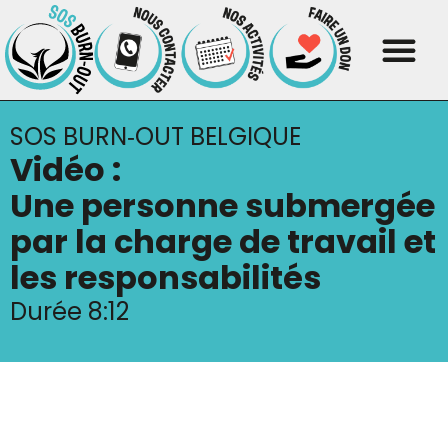
SOS BURN‑OUT BELGIQUE
Vidéo :
Une personne sub­mer­gée
par la charge de tra­vail et
les res­pon­sa­bi­li­tés
Durée 8:12