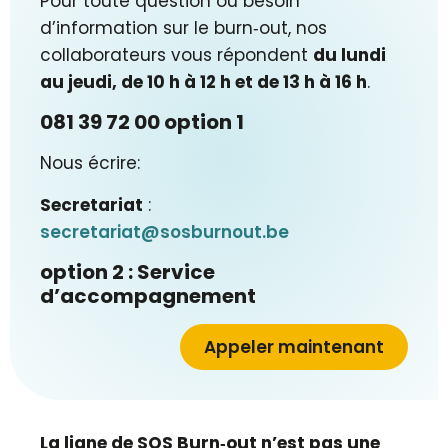
Pour toute question ou besoin
d’information sur le burn‑out, nos
collaborateurs vous répondent
du lundi
au jeudi, de 10 h à 12 h et de 13 h à 16 h
.
081 39 72 00 option 1
Nous écrire:
Secretariat
:
secretariat@sosburnout.be
option 2 : Service
d’accompagnement
Appeler maintenant
La ligne de SOS Burn‑out n’est pas une